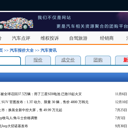
价
汽车点评
维权投诉
自驾旅游
经销商
页
>>
汽车报价大全
>>
汽车资讯
报价
成交价
团购
新
全球召回37.5万辆：用了三星SDI电池 已致19起火灾
11月6日
 SUV 官图发布：1.3T 动力、限量 30 辆，售价 4800 万韩元
12月10
人上市：换装全新中控大屏，售 49.99 万元起
7月25日
eep牧马人/角斗士价格调整
7月5日
Jeep大切诺基发布
9月30日