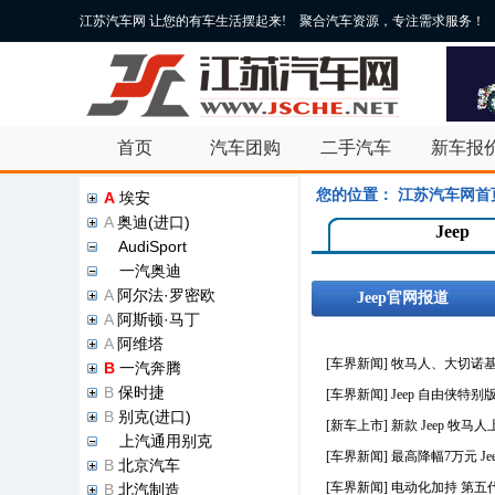
江苏汽车网 让您的有车生活摆起来! 聚合汽车资源，专注需求服务！
首页
汽车团购
二手汽车
新车报
您的位置：
江苏汽车网首
A
埃安
A
奥迪(进口)
Jeep
A
AudiSport
A
一汽奥迪
A
阿尔法·罗密欧
Jeep官网报道
A
阿斯顿·马丁
A
阿维塔
[车界新闻]
牧马人、大切诺基被
B
一汽奔腾
B
保时捷
[车界新闻]
Jeep 自由侠特别版
B
别克(进口)
[新车上市]
新款 Jeep 牧马
B
上汽通用别克
[车界新闻]
最高降幅7万元 J
B
北京汽车
[车界新闻]
电动化加持 第五代
B
北汽制造