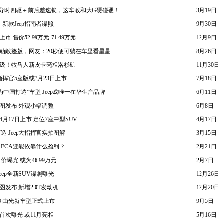
还有分时四驱＋前后差速锁，这车敢和大G硬碰硬！
3月19日
 新款Jeep指南者谍照
9月30日
市 售价52.99万元-71.49万元
12月9日
门电动敞篷版，网友：20秒便可躺在车里看星星
8月26日
面升级！牧马人新皮卡亮相洛杉矶
11月30
挥官5座版或7月23日上市
7月18日
为中国打造”车型 Jeep成唯一在华生产品牌
6月11日
官图发布 外观小幅调整
6月8日
4月17日上市 定位7座中型SUV
4月17日
 Jeep大指挥官实拍图解
3月15日
滑 FCA还能依靠什么盈利？
2月21日
曝光 或为46.99万元
2月7日
eep全新SUV谍照曝光
12月26
图发布 新增2.0T发动机
12月20
eep自由光新车型正式上市
9月5日
饰首次曝光 或11月亮相
5月16日