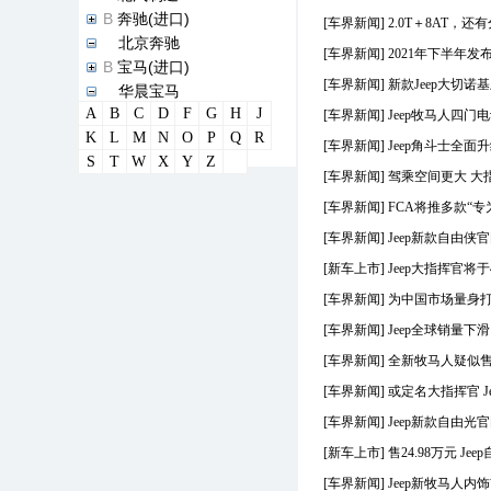
B
奔驰(进口)
[车界新闻]
2.0T＋8AT，
B
北京奔驰
[车界新闻]
2021年下半年发布
B
宝马(进口)
[车界新闻]
新款Jeep大切诺基上
B
华晨宝马
A
B
C
D
F
G
H
J
B
宝马M
[车界新闻]
Jeep牧马人四
K
L
M
N
O
P
Q
R
B
宝骏
[车界新闻]
Jeep角斗士全
S
T
W
X
Y
Z
B
宾利
[车界新闻]
驾乘空间更大 大指
B
本田(进口)
[车界新闻]
FCA将推多款“专
B
东风本田
B
广汽本田
[车界新闻]
Jeep新款自由侠
B
标致(进口)
[新车上市]
Jeep大指挥官将于
B
东风标致
[车界新闻]
为中国市场量身打造
B
比亚迪
[车界新闻]
Jeep全球销量下
C
长城汽车
C
长安
[车界新闻]
全新牧马人疑似售价
D
DS(进口)
[车界新闻]
或定名大指挥官 J
D
长安谛艾仕
[车界新闻]
Jeep新款自由光官
D
东风风神
D
东风风行
[新车上市]
售24.98万元 J
D
大众(进口)
[车界新闻]
Jeep新牧马人内