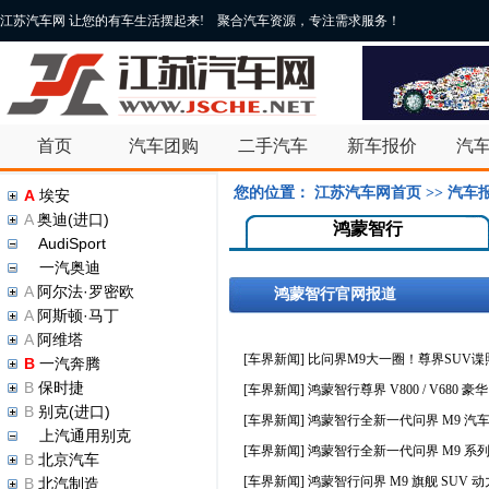
江苏汽车网 让您的有车生活摆起来! 聚合汽车资源，专注需求服务！
首页
汽车团购
二手汽车
新车报价
汽
您的位置：
江苏汽车网首页
>>
汽车
A
埃安
A
奥迪(进口)
鸿蒙智行
A
AudiSport
A
一汽奥迪
A
阿尔法·罗密欧
鸿蒙智行官网报道
A
阿斯顿·马丁
A
阿维塔
[车界新闻]
比问界M9大一圈！尊界SUV
B
一汽奔腾
B
保时捷
[车界新闻]
鸿蒙智行尊界 V800 / V680 
B
别克(进口)
[车界新闻]
鸿蒙智行全新一代问界 M9 汽车累
B
上汽通用别克
[车界新闻]
鸿蒙智行全新一代问界 M9 系列汽车
B
北京汽车
[车界新闻]
鸿蒙智行问界 M9 旗舰 SUV 
B
北汽制造