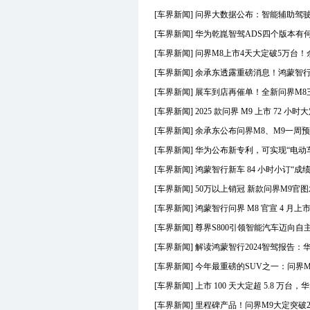
J
捷途
[车界新闻]
问界大数据公布：智能辅助驾驶总里
J
极星
J
极氪
[车界新闻]
华为乾崑智驾ADS四个版本有
J
极狐
[车界新闻]
问界M8上市4天大定破5万台
J
江淮汽车
[车界新闻]
余承东透露重磅消息！鸿蒙智行
K
克莱斯勒
K
东南克莱斯勒
[车界新闻]
展车到店再催单！全新问界M8三
K
北京克莱斯勒
[车界新闻]
2025 款问界 M9 上市 72 小时大
K
凯迪拉克
[车界新闻]
余承东公布问界M8、M9一周预
K
上汽通用凯迪拉克
[车界新闻]
华为公布新专利，可实现“电动
K
开瑞
L
兰博基尼
[车界新闻]
鸿蒙智行新车 84 小时小订“成绩单”
L
劳斯莱斯
[车界新闻]
50万以上销冠 新款问界M9官
L
岚图汽车
[车界新闻]
鸿蒙智行问界 M8 官宣 4 月
L
林肯
[车界新闻]
尊界S800引领智能汽车迈向自
L
理想汽车
L
路虎
[车界新闻]
解读鸿蒙智行2024智驾报告：
L
奇瑞路虎
[车界新闻]
今年最重磅的SUV之一：问界
L
铃木(进口)
[车界新闻]
上市 100 天大定超 5.8 万
L
昌河铃木
L
长安铃木
[车界新闻]
里程碑产品！问界M9大定突破2