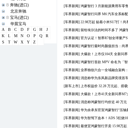
B
奔驰(进口)
[车界新闻]
鸿蒙智行 3 月新能源乘用车零售情
B
北京奔驰
[车界新闻]
鸿蒙智行问界 M6 汽车全系
B
宝马(进口)
[车界新闻]
22.98万起 贴着小米SU7打！尚界
B
华晨宝马
A
B
C
D
F
G
H
J
B
宝马M
[车界新闻]
留给埃尔法的时间不多了 鸿蒙智
K
L
M
N
O
P
Q
R
B
宝骏
[车界新闻]
官方认证！智界R7创全球量产SU
S
T
W
X
Y
Z
B
宾利
[车界新闻]
鸿蒙智行最时尚颜值担当：尚界首
B
本田(进口)
[车界新闻]
大爆款！上市仅104天 全新问
B
东风本田
B
广汽本田
[车界新闻]
鸿蒙智行首款 MPV 命名为「
B
标致(进口)
[车界新闻]
业界独创六合一全域融合架构：华
B
东风标致
[车界新闻]
消息称华为东风新品牌奕境首车预
B
比亚迪
[新车上市]
上市权益价 32.28 万元起、搭
C
长城汽车
C
长安
[车界新闻]
大爆款！上市41天全新问界M7
D
DS(进口)
[车界新闻]
消息称鸿蒙智行均价近 40 万元
D
长安谛艾仕
[车界新闻]
华为余承东官宣鸿蒙智行“压轴新品
D
东风风神
D
东风风行
[车界新闻]
华为智驾下血本！ADS 5狂烧1
D
大众(进口)
[车界新闻]
最便宜鸿蒙智行开卖 15.98万