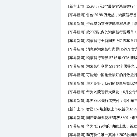
D
一汽大众
[新车上市]
15.98 万元起“最便宜鸿蒙智行”
D
上汽大众
[车界新闻]
售价 30.98 万元起，鸿蒙智行
F
丰田(进口)
F
一汽丰田
[车界新闻]
搭载华为雪鸮智能增程系统！享界S
F
广汽丰田
[车界新闻]
款20万以内的鸿蒙智行要爆单！尚
F
方程豹
[车界新闻]
鸿蒙智行全新问界 M7 汽车 9 月
F
法拉利
[车界新闻]
消息称鸿蒙智行尚界H5汽车官方报
F
福特(进口)
F
长安福特
[车界新闻]
鸿蒙智行智界 S7 轿车 OTA 新版
G
GMC
[车界新闻]
鸿蒙智行享界 S9T 实车照曝
G
广汽传祺
[车界新闻]
可能是中国销量最好的行政旅行
H
哈弗
H
红旗
[车界新闻]
华为高管：我们的乾崑智驾比特
H
鸿蒙智行
[车界新闻]
华为鸿蒙智行大爆发！6月交付5
J
Jeep
[车界新闻]
尊界S800先行者交付：每个车
J
广汽菲克Jeep
[新车上市]
智己LS7焕新版上市权益价32.9
J
几何
J
吉利
[车界新闻]
国产豪华天花板!尊界S800上市7
J
捷豹
[车界新闻]
华为“出行护航”功能上线，首发支
J
奇瑞捷豹
[车界新闻]
50万价位唯一真神！2025款问