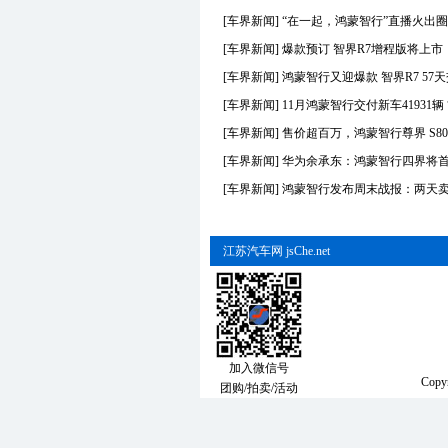
L
雷克萨斯
[车界新闻]
“在一起，鸿蒙智行”直播火出
L
雷诺(进口)
[车界新闻]
爆款预订 智界R7增程版将上
L
东风雷诺
[车界新闻]
鸿蒙智行又迎爆款 智界R7 57天
L
领克
M
MINI
[车界新闻]
11月鸿蒙智行交付新车41931辆
M
名爵
[车界新闻]
售价超百万，鸿蒙智行尊界 S800 
M
玛莎拉蒂
[车界新闻]
华为余承东：鸿蒙智行四界将
M
马自达(进口)
[车界新闻]
鸿蒙智行发布周末战报：两天卖出
M
一汽马自达
M
长安马自达
N
哪吒汽车
江苏汽车网
jsChe.net
O
讴歌(进口)
O
广汽讴歌
Q
启辰
Q
奇瑞
Q
起亚
Q
东风悦达起亚
加入微信号
Copy
R
日产(进口)
团购/拍卖/活动
R
东风日产
R
郑州日产