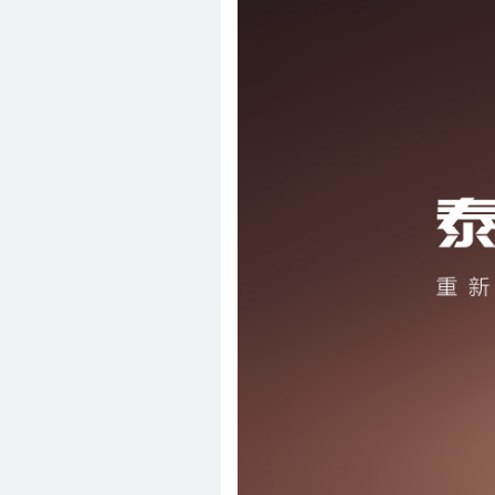
J
捷途
J
极星
J
极氪
J
极狐
J
江淮汽车
K
克莱斯勒
K
东南克莱斯勒
K
北京克莱斯勒
K
凯迪拉克
K
上汽通用凯迪拉克
K
开瑞
L
兰博基尼
L
劳斯莱斯
L
岚图汽车
L
林肯
L
理想汽车
L
路虎
L
奇瑞路虎
L
铃木(进口)
L
昌河铃木
L
长安铃木