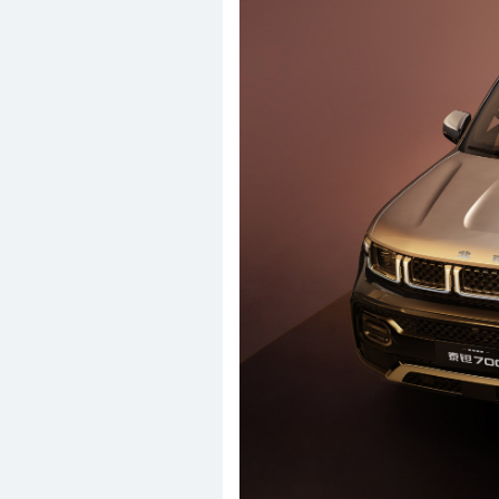
L
雷克萨斯
L
雷诺(进口)
L
东风雷诺
L
领克
M
MINI
M
名爵
M
玛莎拉蒂
M
马自达(进口)
M
一汽马自达
M
长安马自达
N
哪吒汽车
O
讴歌(进口)
O
广汽讴歌
Q
启辰
Q
奇瑞
Q
起亚
Q
东风悦达起亚
R
日产(进口)
R
东风日产
R
郑州日产