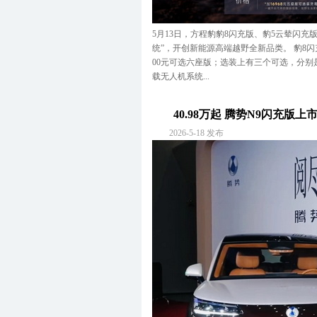
5月13日，方程豹豹8闪充版、豹5云辇闪充版
统”，开创新能源高端越野全新品类。 豹8闪充
00元可选六座版；选装上有三个可选，分别是
载无人机系统...
40.98万起 腾势N9闪充版
2026-5-18 发布