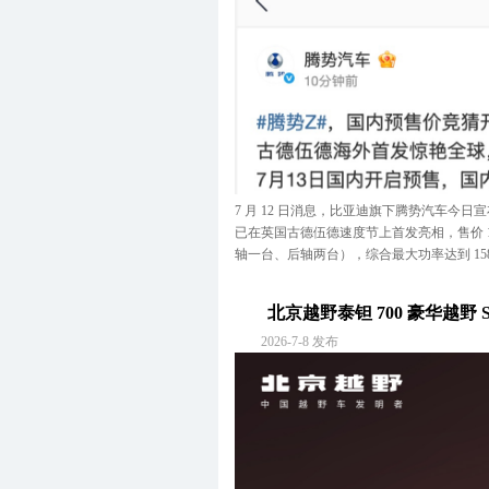
D
一汽大众
D
上汽大众
F
丰田(进口)
F
一汽丰田
F
广汽丰田
F
方程豹
F
法拉利
F
福特(进口)
F
长安福特
7 月 12 日消息，比亚迪旗下腾势汽车今日宣布
G
GMC
已在英国古德伍德速度节上首发亮相，售价 14.29 
G
广汽传祺
轴一台、后轴两台），综合最大功率达到 1582 
H
哈弗
H
红旗
北京越野泰钽 700 豪华越野
H
鸿蒙智行
2026-7-8 发布
J
Jeep
J
广汽菲克Jeep
J
几何
J
吉利
J
捷豹
J
奇瑞捷豹