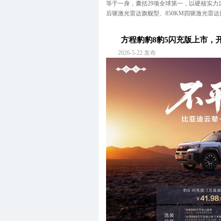
等于一身，囊括29项全球第一，以硬核实力定
X
北京现代
后驱激光雷达旗舰型、850KM四驱激光雷达旗舰
X
雪佛兰
X
上汽通用雪佛兰
方程豹豹8豹5闪充版上市，
X
雪铁龙
2026-5-22 发布
X
东风雪铁龙
Y
仰望
Y
英菲尼迪(进口)
Y
东风英菲尼迪
Z
智己汽车