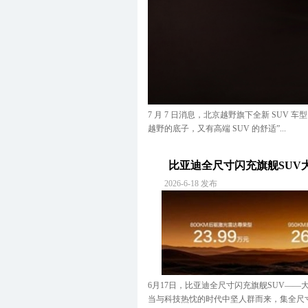
R
荣威
S
Smart
S
三菱(进口)
S
东南三菱
S
北京三菱
S
广汽三菱
S
上汽大通
S
斯巴鲁
7 月 7 日消息，北京越野旗下全新 SUV 
S
斯柯达(进口)
越野的底子，又有高端 SUV 的舒适”...
S
上汽斯柯达
T
特斯拉
比亚迪全尺寸闪充旗舰SUV大唐
T
腾势
2026-6-18 发布
W
WEY
W
上汽通用五菱
W
沃尔沃(进口)
W
沃尔沃亚太
W
长安沃尔沃
W
蔚来
X
小米汽车
6月17日，比亚迪全尺寸闪充旗舰SUV—
X
小鹏
当与科技热忱的时代中坚人群而来，集全尺寸
X
现代(进口)