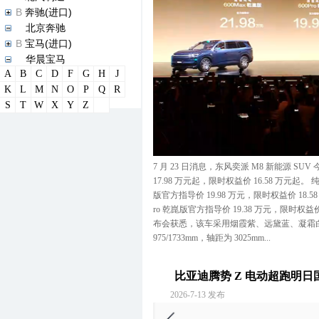
B
奔驰(进口)
B
北京奔驰
B
宝马(进口)
B
华晨宝马
A
B
C
D
F
G
H
J
B
宝马M
K
L
M
N
O
P
Q
R
B
宝骏
S
T
W
X
Y
Z
B
宾利
B
本田(进口)
B
东风本田
B
广汽本田
7 月 23 日消息，东风奕派 M8 新能源 S
B
标致(进口)
17.98 万元起，限时权益价 16.58 万元起。 纯电
B
东风标致
版官方指导价 19.98 万元，限时权益价 18.58 
B
比亚迪
ro 乾崑版官方指导价 19.38 万元，限时权益价 1
C
长城汽车
布会获悉，该车采用烟霞紫、远黛蓝、凝霜白
C
长安
975/1733mm，轴距为 3025mm...
D
DS(进口)
D
长安谛艾仕
比亚迪腾势 Z 电动超跑明日国
D
东风风神
D
东风风行
2026-7-13 发布
D
大众(进口)