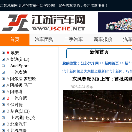
江苏汽车网 让您的有车生活摆起来! 聚合汽车资源，专注需求服务！
首页
汽车团购
二手汽车
新车报价
汽
新闻首页
A
埃安
A
奥迪(进口)
您的位置：
江苏汽车网
>>
新闻首页
>>
新车
A
AudiSport
汽车新闻频道为您报道最新的汽车新闻、行情
A
一汽奥迪
A
阿尔法·罗密欧
东风奕派 M8 上市：首批搭载华
A
阿斯顿·马丁
2026-7-24 发布
A
阿维塔
B
一汽奔腾
B
保时捷
B
别克(进口)
B
上汽通用别克
B
北京汽车
B
北汽制造